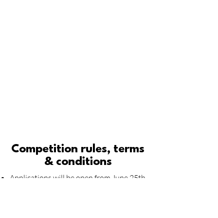
Competition rules, terms
& conditions
​​Applications will be open from June 25th
until Aug 8th (ending midnight Sydney
time)
We will announce the winner
on August