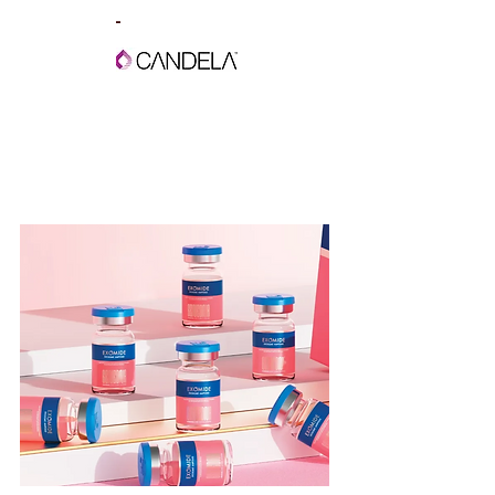
'
-
Sponsored by:
JOIN PATREON TO REWATCH