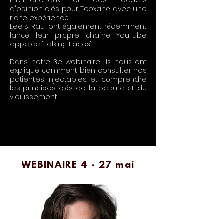
internationaux et des leaders
d'opinion clés pour Teoxane avec une
riche expérience.
Lee & Raul ont également récemment
lancé leur propre chaîne YouTube
appelée "Talking Faces".
Dans notre 3e webinaire, ils nous ont
expliqué comment bien consulter nos
patientes injectables et comprendre
les principes clés de la beauté et du
vieillissement.
WEBINAIRE 4 - 27 mai