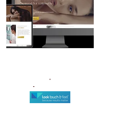
IA Webinar 5
'Digital Marketing for aesthetic
clinics'
'
-
Sponsored by:
JOIN PATREON TO REWATCH