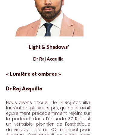
Dr Karim Sayed
Nous accueillons le Dr Karim Sayed
d'Oslo, en Norvège. Le Dr Sayed est
formateur et leader d'opinion clé pour
'Light & Shadows'
Allergan dans la région nordique. Il est
également expert au sein du Conseil
Dr Raj Acquilla
consultatif sur les complications
d'Allergan et a fondé l'Association
« Lumière et ombres »
norvégienne de médecine esthétique.
Dr Raj Acquilla
Dans notre 1er webinaire IA, le Dr
Sayed couvre les complications
Nous avons accueilli le Dr Raj Acquilla,
injectables.
lauréat de plusieurs prix, qui nous avait
également précédemment rejoint sur
le podcast dans l'épisode 37.
Raj est
un véritable pionnier de l'esthétique
du visage. Il est un KOL mondial pour