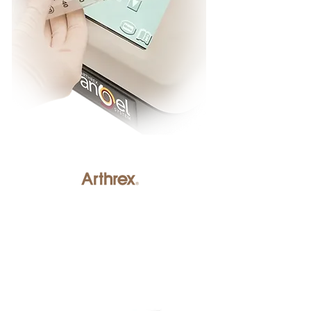
IA Webinar 3
'Beauty From Within'
Sponsored by:
JOIN PATREON TO REWATCH