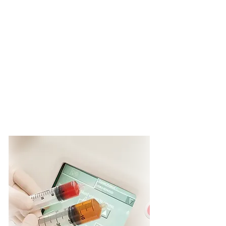
IA Webinar 4
'Letibotulinum Toxin'
Special Guest:
Professor Syed Haq
JOIN PATREON TO REWATCH