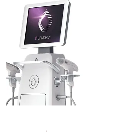
IA Webinar 2
'Injecting Energy'