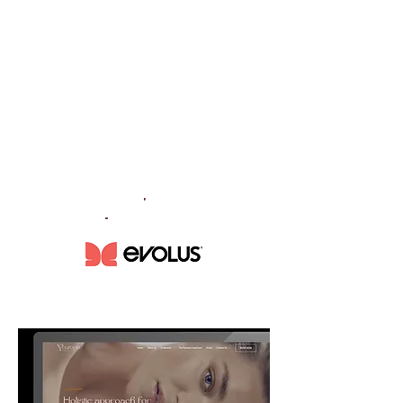
IA Webinar 6
IA X Evolus
'
-
Sponsored by:
JOIN PATREON TO REWATCH