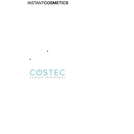
JOIN PATREON TO REWATCH
IA Webinar 7
IA X Costec
'
-
Sponsored by:
JOIN PATREON TO REWATCH