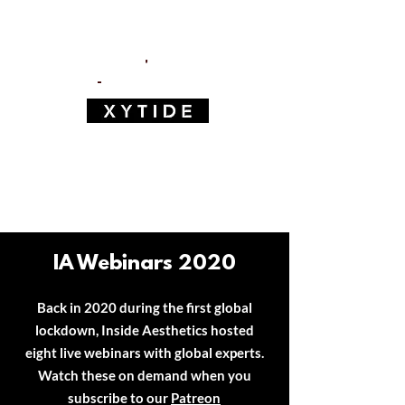
IA Webinar 1
'Introducing Exomide'
'
-
Sponsored by:
JOIN PATREON TO REWATCH
IA Webinars 2020
Back in 2020 during the first global
lockdown, Inside Aesthetics hosted
eight live webinars with global experts.
Watch these on demand when you
subscribe to our
Patreon