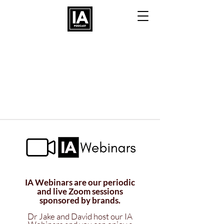
IA Webinars are our periodic
and live Zoom sessions
sponsored by brands.
Dr Jake and David host our IA