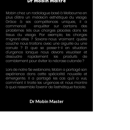
Dr Mobin Maître
Mobin chez un radiologue basé à Melbourne en
plus d'être un médecin esthétique du visage.
Grâce à ses compétences uniques, il a
commencé
enquêter sur certains des
problèmes liés aux charges placées dans les
tissus du visage. Par exemple, les charges
migrent-elles ? Savons-nous vraiment quelle
couche nous traitons avec une aiguille ou une
canule ? Et que se passe-t-il en situation
d'urgence lorsque nous devons visualiser et
dissoudre rapidement les produits de
comblement pour éviter la nécrose cutanée ?
Lors de notre 5e webinaire, Mobin a partagé son
expérience dans cette spécialité nouvelle et
émergente. Il a partagé les cas qu'il a vus,
comment il traite les urgences et nous montre
à quoi ressemble l'avenir de l'esthétique faciale.
Dr Mobin Master
Le rôle de l'imagerie
dans le
visage