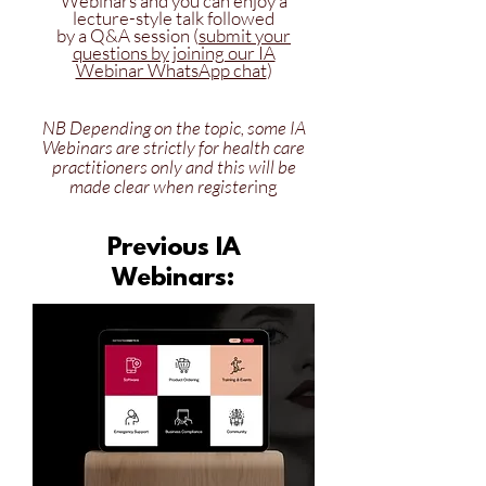
Webinars and you can enjoy a
lecture-style
talk followed
by a Q&A session (
submit your
questions by joining our IA
Webinar WhatsApp chat
)
NB Depending on the topic, some IA
Webinars are strictly for health care
practitioners only and this will be
made clear when register
​ing
Previous IA
Webinars: