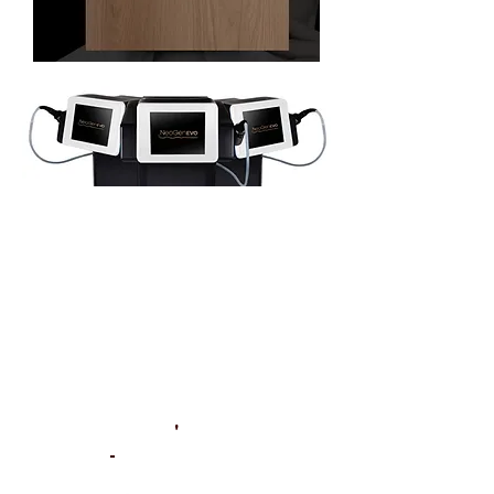
IA Webinar 8
IA X InstantCosmetics
'
-
Sponsored by: